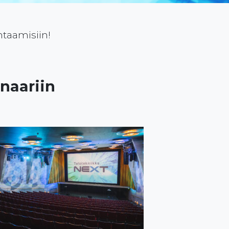
htaamisiin!
naariin