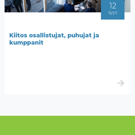
12
syys
Kiitos osallistujat, puhujat ja
kumppanit