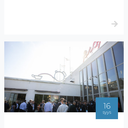
16
syys